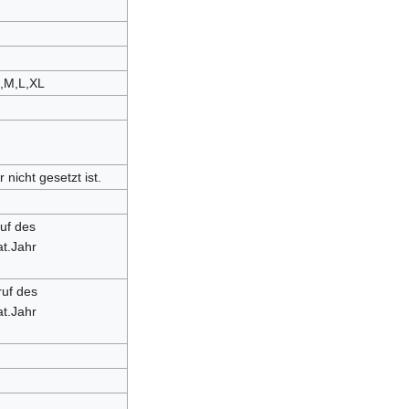
S,M,L,XL
nicht gesetzt ist.
uf des
t.Jahr
uf des
t.Jahr