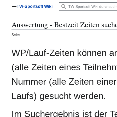
Zum
TW-Sportsoft Wiki
Inhalt
Hauptmenü
springen
Auswertung - Bestzeit Zeiten such
Seite
WP/Lauf-Zeiten können a
(alle Zeiten eines Teilne
Nummer (alle Zeiten eine
Laufs) gesucht werden.
Im Suchergebnis ist der T