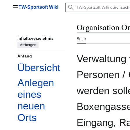
Zum
TW-Sportsoft Wiki
Inhalt
Hauptmenü
springen
Organisation Or
Inhaltsverzeichnis
Seite
Verbergen
Verwaltung 
Anfang
Übersicht
Personen / 
Anlegen
werden soll
eines
neuen
Boxengasse
Orts
Eingang, Ra