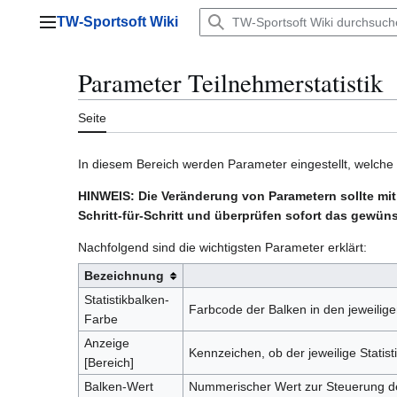
Zum
TW-Sportsoft Wiki
Inhalt
Hauptmenü
springen
Parameter Teilnehmerstatistik
Seite
In diesem Bereich werden Parameter eingestellt, welche d
HINWEIS: Die Veränderung von Parametern sollte mi
Schritt-für-Schritt und überprüfen sofort das gewün
Nachfolgend sind die wichtigsten Parameter erklärt:
Bezeichnung
Statistikbalken-
Farbcode der Balken in den jeweiligen
Farbe
Anzeige
Kennzeichen, ob der jeweilige Statisti
[Bereich]
Balken-Wert
Nummerischer Wert zur Steuerung der 