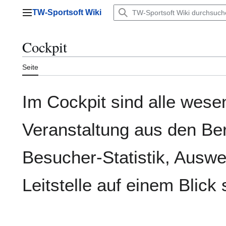
Zum
TW-Sportsoft Wiki
Inhalt
Hauptmenü
springen
Cockpit
Seite
Im Cockpit sind alle wese
Veranstaltung aus den Be
Besucher-Statistik, Ausw
Leitstelle auf einem Blick 