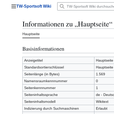
Zum
TW-Sportsoft Wiki
Inhalt
Hauptmenü
springen
Informationen zu „Hauptseite“
Hauptseite
Basisinformationen
Anzeigetitel
Hauptseite
Standardsortierschlüssel
Hauptseite
Seitenlänge (in Bytes)
1.569
Namensraumkennnummer
0
Seitenkennnummer
1
Seiteninhaltssprache
de - Deuts
Seiteninhaltsmodell
Wikitext
Indizierung durch Suchmaschinen
Erlaubt