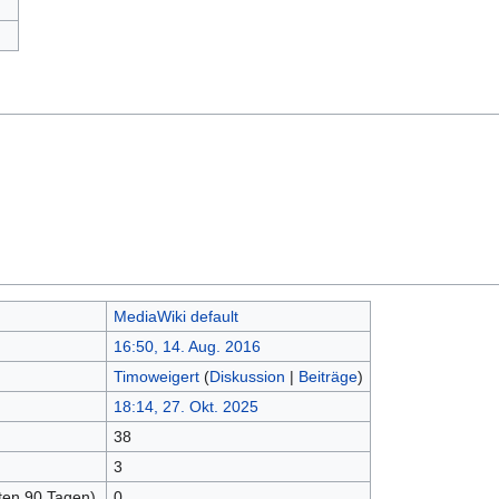
MediaWiki default
16:50, 14. Aug. 2016
Timoweigert
(
Diskussion
|
Beiträge
)
18:14, 27. Okt. 2025
38
3
zten 90 Tagen)
0